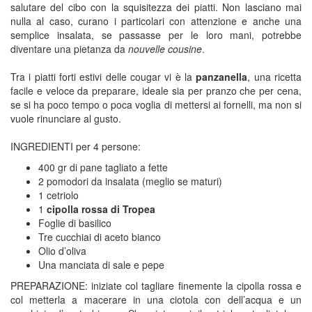
salutare del cibo con la squisitezza dei piatti. Non lasciano mai
nulla al caso, curano i particolari con attenzione e anche una
semplice insalata, se passasse per le loro mani, potrebbe
diventare una pietanza da
nouvelle cousine
.
Tra i piatti forti estivi delle cougar vi è la
panzanella
, una ricetta
facile e veloce da preparare, ideale sia per pranzo che per cena,
se si ha poco tempo o poca voglia di mettersi ai fornelli, ma non si
vuole rinunciare al gusto.
INGREDIENTI per 4 persone:
400 gr di pane tagliato a fette
2 pomodori da insalata (meglio se maturi)
1 cetriolo
1
cipolla rossa di Tropea
Foglie di basilico
Tre cucchiai di aceto bianco
Olio d’oliva
Una manciata di sale e pepe
PREPARAZIONE: iniziate col tagliare finemente la cipolla rossa e
col metterla a macerare in una ciotola con dell’acqua e un