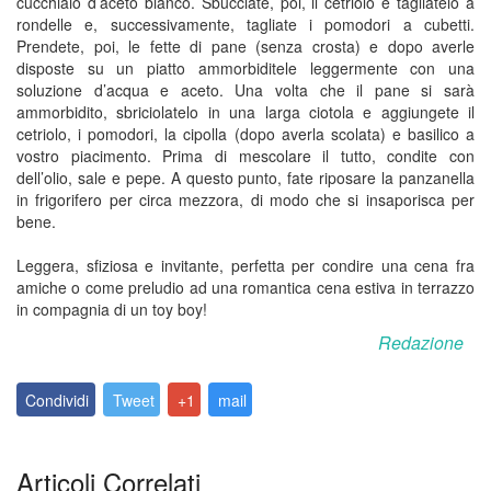
cucchiaio d’aceto bianco. Sbucciate, poi, il cetriolo e tagliatelo a
rondelle e, successivamente, tagliate i pomodori a cubetti.
Prendete, poi, le fette di pane (senza crosta) e dopo averle
disposte su un piatto ammorbiditele leggermente con una
soluzione d’acqua e aceto. Una volta che il pane si sarà
ammorbidito, sbriciolatelo in una larga ciotola e aggiungete il
cetriolo, i pomodori, la cipolla (dopo averla scolata) e basilico a
vostro piacimento. Prima di mescolare il tutto, condite con
dell’olio, sale e pepe. A questo punto, fate riposare la panzanella
in frigorifero per circa mezzora, di modo che si insaporisca per
bene.
Leggera, sfiziosa e invitante, perfetta per condire una cena fra
amiche o come preludio ad una romantica cena estiva in terrazzo
in compagnia di un toy boy!
Redazione
Condividi
Tweet
+1
mail
Articoli Correlati