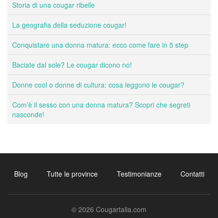
Storia di una cougar ribelle
La geografia della seduzione cougar!
Conquistare una donna matura: ecco come fare in 5 step
Baciate dal sole? Le cougar dicono no!
Donne cool o donne di cultura: cosa leggono le cougar?
Com’è il sesso con una donna matura? Scopri che segreti
nasconde!
Blog
Tutte le province
Testimonianze
Contatti
© 2026 Cougartalia.com