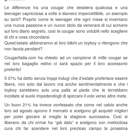
Le differenze tra una cougar che desidera qualcosa e una
teenager capricciosa a volte è davvero impercettibile, un esempio
su tanti? Proprio come le teenager che ogni mese si inventano
una nuova passione e un nuovo idolo da venerare di cui scrivere
sul loro diario segreto, così le cougar sono volubili nello scegliere
di chi e cosa circondarsi.
Quest’estate abbineranno al loro bikini un toyboy o ritengono che
non faccia pendant?
CougarItalia.com ha chiesto ad un campione di mille cougar se
nel loro bagaglio estivo ci sarà spazio per il loro accessorio
preferito!
Il 37% ha detto senza troppi indugi che d’estate preferisce essere
libera, non solo dal lavoro ma anche sentimentalmente e che i
toyboy sarebbero solo una palla al piede che le terrebbero
incollate al suolo impedendogli di spiccare il volo verso altre mete.
Un buon 21% ha invece confessato che come nel calcio anche
loro ad agosto aprono il mercato e scelgono gli acquisti migliori
per poter giocare al meglio la stagione successiva. Così si
liberano da chi ormai ha “già dato” e scelgono con meticolosa
cura chi far scendere nel loro prezioso campo la prossima