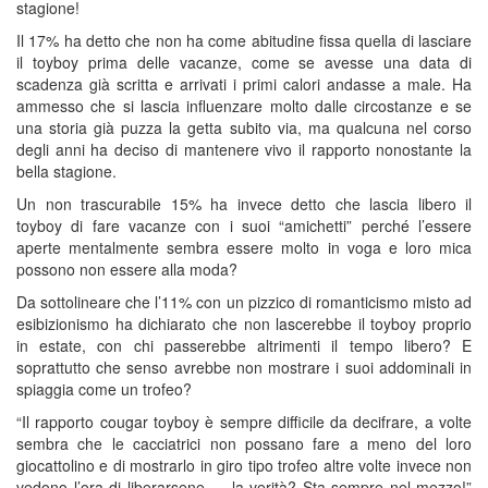
stagione!
Il 17% ha detto che non ha come abitudine fissa quella di lasciare
il toyboy prima delle vacanze, come se avesse una data di
scadenza già scritta e arrivati i primi calori andasse a male. Ha
ammesso che si lascia influenzare molto dalle circostanze e se
una storia già puzza la getta subito via, ma qualcuna nel corso
degli anni ha deciso di mantenere vivo il rapporto nonostante la
bella stagione.
Un non trascurabile 15% ha invece detto che lascia libero il
toyboy di fare vacanze con i suoi “amichetti” perché l’essere
aperte mentalmente sembra essere molto in voga e loro mica
possono non essere alla moda?
Da sottolineare che l’11% con un pizzico di romanticismo misto ad
esibizionismo ha dichiarato che non lascerebbe il toyboy proprio
in estate, con chi passerebbe altrimenti il tempo libero? E
soprattutto che senso avrebbe non mostrare i suoi addominali in
spiaggia come un trofeo?
“Il rapporto cougar toyboy è sempre difficile da decifrare, a volte
sembra che le cacciatrici non possano fare a meno del loro
giocattolino e di mostrarlo in giro tipo trofeo altre volte invece non
vedono l’ora di liberarsene … la verità? Sta sempre nel mezzo!”