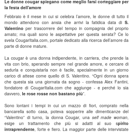
Le donne cougar spiegano come meglio farsi corteggiare per
la festa dell'amore
Febbraio è il mese in cui si celebra l’amore, le donne di tutto il
mondo attendono con ansia che arrivi la fatidica data di
S.
Valentino
per trascorrere del tempo in compagnia del proprio
amato; ma quali sono le aspettative per questa serata? Ce lo
svela CougarItalia.com, portale dedicato alla ricerca dell’amore da
parte di donne mature.
La cougar è una donna indipendente, in carriera, che prende la
vita con brio, sperando sempre nel grande amore, e cercare di
sedurla e conquistarla non è facile, specialmente in un giorno
carico di attese come quello di S. Valentino. “Ogni donna spera
che questa sia una giornata da sogno - confessa Alex Fantini,
fondatore di CougarItalia.com che aggiunge - e perché lo sia
davvero,
le rose rosse non bastano più
”.
Sono lontani i tempi in cui un mazzo di fiori, comprato nella
bancarella sotto casa, poteva sopperire alle dimenticanze del
“Valentino” di turno, la donna Cougar, una
self made woman
,
esige un trattamento che più si adatti al suo s
pirito
intraprendente
, forte e fiero. La maggior parte delle intervistate