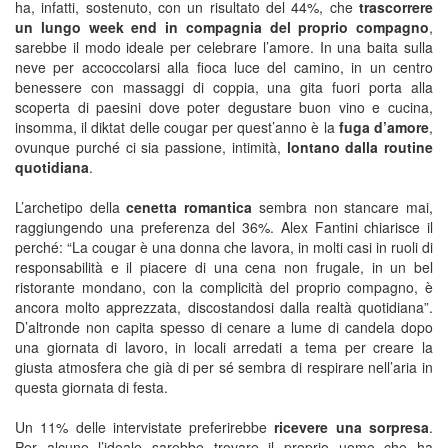
ha, infatti, sostenuto, con un risultato del 44%, che
trascorrere
un lungo week end in compagnia del proprio compagno
,
sarebbe il modo ideale per celebrare l’amore. In una baita sulla
neve per accoccolarsi alla fioca luce del camino, in un centro
benessere con massaggi di coppia, una gita fuori porta alla
scoperta di paesini dove poter degustare buon vino e cucina,
insomma, il diktat delle cougar per quest’anno è la
fuga d’amore
,
ovunque purché ci sia passione, intimità,
lontano dalla routine
quotidiana
.
L’archetipo della
cenetta romantica
sembra non stancare mai,
raggiungendo una preferenza del 36%. Alex Fantini chiarisce il
perché: “La cougar è una donna che lavora, in molti casi in ruoli di
responsabilità e il piacere di una cena non frugale, in un bel
ristorante mondano, con la complicità del proprio compagno, è
ancora molto apprezzata, discostandosi dalla realtà quotidiana”.
D’altronde non capita spesso di cenare a lume di candela dopo
una giornata di lavoro, in locali arredati a tema per creare la
giusta atmosfera che già di per sé sembra di respirare nell’aria in
questa giornata di festa.
Un 11% delle intervistate preferirebbe
ricevere una sorpresa
.
Per alcune l’ideale sarebbe trovare il proprio uomo che ha