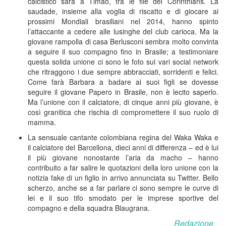
calcistico sarà a Timao, tra le file del Corinthians. La
saudade, insieme alla voglia di riscatto e di giocare ai
prossimi Mondiali brasiliani nel 2014, hanno spinto
l’attaccante a cedere alle lusinghe del club carioca. Ma la
giovane rampolla di casa Berlusconi sembra molto convinta
a seguire il suo compagno fino in Brasile; a testimoniare
questa solida unione ci sono le foto sui vari social network
che ritraggono i due sempre abbracciati, sorridenti e felici.
Come farà Barbara a badare ai suoi figli se dovesse
seguire il giovane Papero in Brasile, non è lecito saperlo.
Ma l’unione con il calciatore, di cinque anni più giovane, è
così granitica che rischia di compromettere il suo ruolo di
mamma.
La sensuale cantante colombiana regina del Waka Waka e
il calciatore del Barcellona, dieci anni di differenza – ed è lui
il più giovane nonostante l’aria da macho – hanno
contribuito a far salire le quotazioni della loro unione con la
notizia fake di un figlio in arrivo annunciata su Twitter. Bello
scherzo, anche se a far parlare ci sono sempre le curve di
lei e il suo tifo smodato per le imprese sportive del
compagno e della squadra Blaugrana.
Redazione