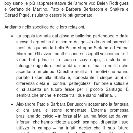
boy siano le più rappresentative dell’amore vip: Belen Rodriguez
e Stefano de Martino, Pato e Barbara Berlusconi e Shakira e
Gerard Piqué, risultano essere le più gettonate.
Andiamo nello specifico delle loro relazioni.
La coppia formata dal giovane ballerino partenopeo e dalla
showgirl argentina è al centro del gossip da ormai parecchi
mesi, da quando la bella Belen strappò Stefano ad Emma
Marrone. Gli avvenimenti si sono susseguiti velocemente: il
video hot prima e lo spacco sexy dopo, la storia del
tatuaggio uguale di entrambi e, non ultima, la notizia che
aspettano un bimbo. Questi e molti altri i motivi che hanno
portato i due alla ribalta e, nonostante i cinque anni di
differenza d’età e i continui pettegolezzi, l’unione è solida e
ci si aspetta un futuro felice per il piccolo Santiago. E
sembra che anche le nozze tra i due siano nell’aria…
Alexandre Pato e Barbara Berlusconi scatenano la fantasia
di chi ama le storie tormentate. L’eterna promessa
brasiliana del calcio – in forza al Milan, ma falcidiato da vari
infortuni che hanno ridotto a pochi scampoli di partita il suo
utilizzo in campo – ha infatti deciso che il suo futuro