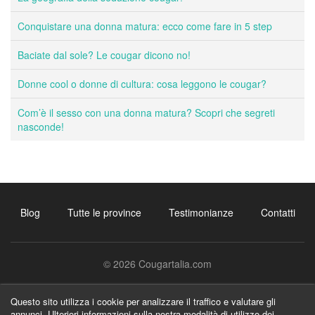
Conquistare una donna matura: ecco come fare in 5 step
Baciate dal sole? Le cougar dicono no!
Donne cool o donne di cultura: cosa leggono le cougar?
Com’è il sesso con una donna matura? Scopri che segreti
nasconde!
Blog
Tutte le province
Testimonianze
Contatti
© 2026 Cougartalia.com
Questo sito utilizza i cookie per analizzare il traffico e valutare gli
annunci.
Ulteriori informazioni sulla nostra modalità di utilizzo dei