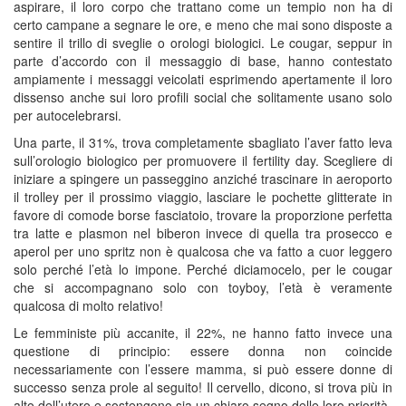
aspirare, il loro corpo che trattano come un tempio non ha di
certo campane a segnare le ore, e meno che mai sono disposte a
sentire il trillo di sveglie o orologi biologici. Le cougar, seppur in
parte d’accordo con il messaggio di base, hanno contestato
ampiamente i messaggi veicolati esprimendo apertamente il loro
dissenso anche sui loro profili social che solitamente usano solo
per autocelebrarsi.
Una parte, il 31%, trova completamente sbagliato l’aver fatto leva
sull’orologio biologico per promuovere il fertility day. Scegliere di
iniziare a spingere un passeggino anziché trascinare in aeroporto
il trolley per il prossimo viaggio, lasciare le pochette glitterate in
favore di comode borse fasciatoio, trovare la proporzione perfetta
tra latte e plasmon nel biberon invece di quella tra prosecco e
aperol per uno spritz non è qualcosa che va fatto a cuor leggero
solo perché l’età lo impone. Perché diciamocelo, per le cougar
che si accompagnano solo con toyboy, l’età è veramente
qualcosa di molto relativo!
Le femministe più accanite, il 22%, ne hanno fatto invece una
questione di principio: essere donna non coincide
necessariamente con l’essere mamma, si può essere donne di
successo senza prole al seguito! Il cervello, dicono, si trova più in
alto dell’utero e sostengono sia un chiaro segno delle loro priorità.