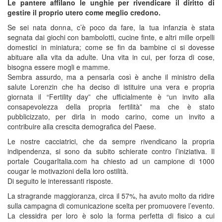
Le pantere affilano le unghie per rivendicare il diritto di
gestire il proprio utero come meglio credono.
Se sei nata donna, c’è poco da fare, la tua infanzia è stata
segnata dai giochi con bambolotti, cucine finte, e altri mille orpelli
domestici in miniatura; come se fin da bambine ci si dovesse
abituare alla vita da adulte. Una vita in cui, per forza di cose,
bisogna essere mogli e mamme.
Sembra assurdo, ma a pensarla così è anche il ministro della
salute Lorenzin che ha deciso di istituire una vera e propria
giornata il “Fertility day” che ufficialmente è “un invito alla
consapevolezza della propria fertilità” ma che è stato
pubblicizzato, per dirla in modo carino, come un invito a
contribuire alla crescita demografica del Paese.
Le nostre cacciatrici, che da sempre rivendicano la propria
indipendenza, si sono da subito schierate contro l’iniziativa. Il
portale CougarItalia.com ha chiesto ad un campione di 1000
cougar le motivazioni della loro ostilità.
Di seguito le interessanti risposte.
La stragrande maggioranza, circa il 57%, ha avuto molto da ridire
sulla campagna di comunicazione scelta per promuovere l’evento.
La clessidra per loro è solo la forma perfetta di fisico a cui